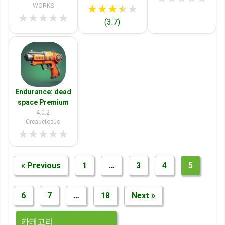
WORKS
★
★
★
★
★
★
★
★
★
★
(3.7)
Endurance: dead
space Premium
4.0.2
Creauctopus
★
★
★
★
★
« Previous
1
…
3
4
5
6
7
…
18
Next »
카테고리