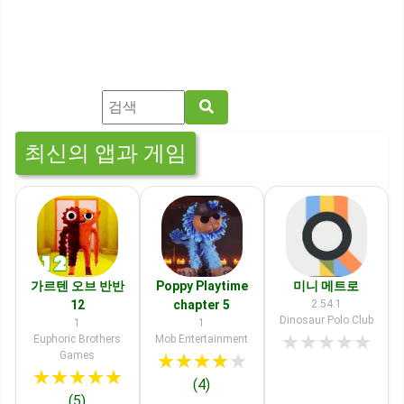
최신의 앱과 게임
가르텐 오브 반반
Poppy Playtime
미니 메트로
12
chapter 5
2.54.1
Dinosaur Polo Club
1
1
★
★
★
★
★
Euphoric Brothers
Mob Entertainment
Games
★
★
★
★
★
★
★
★
★
★
(4)
(5)