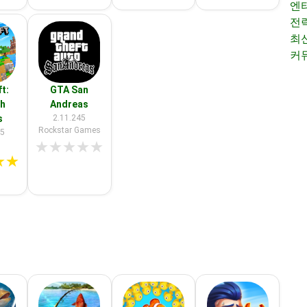
엔
전
최
커
t:
GTA San
th
Andreas
s
2.11.245
Rockstar Games
25
★
★
★
★
★
★
★