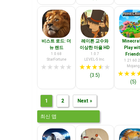
비스트 로드: 더
레이튼 교수와
Minecraf
뉴 랜드
이상한 마을 HD
Play wi
1.0.68
1.0.7
Friend
StarFortune
LEVEL-5 Inc.
1.21.60.
★
★
★
★
★
★
★
★
★
★
Mojang
★
★
★
(3.5)
(5)
1
2
Next »
최신 앱