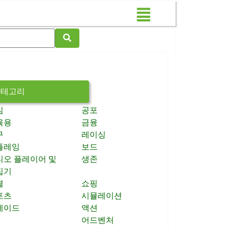
카테고리
임
공포
육용
금융
구
레이싱
플레잉
보드
디오 플레이어 및
생존
집기
셜
쇼핑
포츠
시뮬레이션
케이드
액션
어드벤처