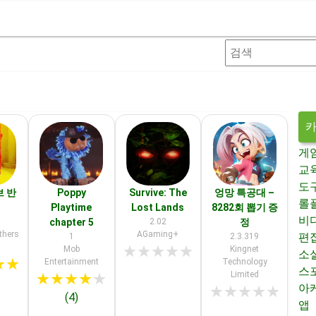
게
교
도
브 반
Poppy
Survive: The
엉망 특공대 –
롤
Playtime
Lost Lands
8282회 뽑기 증
비
chapter 5
2.02
정
thers
AGaming+
편
1
2.3.319
★
★
★
★
★
Mob
Kingnet
소
★
★
Entertainment
Technology
스
Limited
★
★
★
★
★
아
★
★
★
★
★
(4)
앱