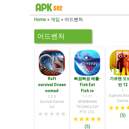
Home
»
게임
»
어드벤처
어드벤처
Raft
뻐끔뻐끔 배틀-
가르텐 오
survival Ocean
Fish Eat
반 12
nomad
Fish.io
1
Euphoric Bro
2.5.3
1.1.11
Games
Survival Games
MOBIBRAIN
★
★
★
Ltd
TECHNOLOGY
PTE. LTD.
★
★
★
★
★
(5)
★
★
★
★
★
(5)