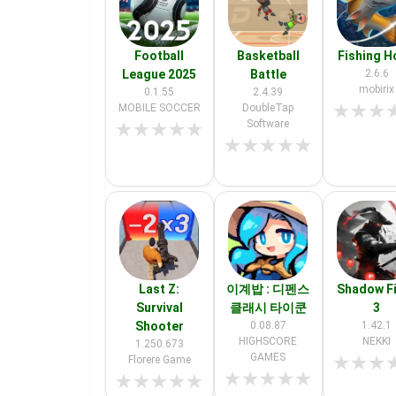
Football
Basketball
Fishing 
League 2025
Battle
2.6.6
mobirix
0.1.55
2.4.39
★
★
★
MOBILE SOCCER
DoubleTap
Software
★
★
★
★
★
★
★
★
★
★
Last Z:
이계밥 : 디펜스
Shadow F
Survival
클래시 타이쿤
3
Shooter
0.08.87
1.42.1
HIGHSCORE
NEKKI
1.250.673
GAMES
★
★
★
Florere Game
★
★
★
★
★
★
★
★
★
★